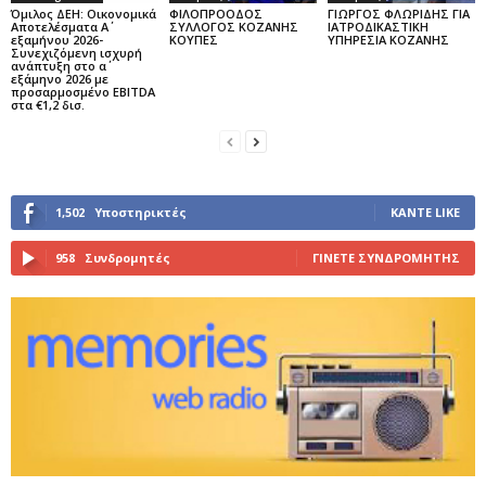
Όμιλος ΔΕΗ: Οικονομικά
ΦΙΛΟΠΡΟΟΔΟΣ
ΓΙΩΡΓΟΣ ΦΛΩΡΙΔΗΣ ΓΙΑ
Αποτελέσματα Α΄
ΣΥΛΛΟΓΟΣ ΚΟΖΑΝΗΣ
ΙΑΤΡΟΔΙΚΑΣΤΙΚΗ
εξαμήνου 2026-
ΚΟΥΠΕΣ
ΥΠΗΡΕΣΙΑ ΚΟΖΑΝΗΣ
Συνεχιζόμενη ισχυρή
ανάπτυξη στο α΄
εξάμηνο 2026 με
προσαρμοσμένο EBITDA
στα €1,2 δισ.
1,502
Υποστηρικτές
ΚΆΝΤΕ LIKE
958
Συνδρομητές
ΓΊΝΕΤΕ ΣΥΝΔΡΟΜΗΤΉΣ