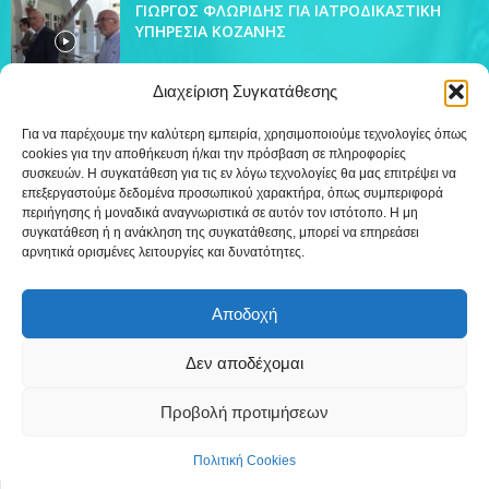
ΓΙΩΡΓΟΣ ΦΛΩΡΙΔΗΣ ΓΙΑ ΙΑΤΡΟΔΙΚΑΣΤΙΚΗ
ΥΠΗΡΕΣΙΑ ΚΟΖΑΝΗΣ
Διαχείριση Συγκατάθεσης
Για να παρέχουμε την καλύτερη εμπειρία, χρησιμοποιούμε τεχνολογίες όπως
cookies για την αποθήκευση ή/και την πρόσβαση σε πληροφορίες
ΔΗΜΟΦΙΛΗ ΚΑΤΗΓΟΡΙΑ
συσκευών. Η συγκατάθεση για τις εν λόγω τεχνολογίες θα μας επιτρέψει να
4438
επεξεργαστούμε δεδομένα προσωπικού χαρακτήρα, όπως συμπεριφορά
Ειδήσεις
περιήγησης ή μοναδικά αναγνωριστικά σε αυτόν τον ιστότοπο. Η μη
509
Εκπομπές
συγκατάθεση ή η ανάκληση της συγκατάθεσης, μπορεί να επηρεάσει
αρνητικά ορισμένες λειτουργίες και δυνατότητες.
218
Τοπικά
12
Συνεντεύξεις
Αποδοχή
7
Τηλεόραση
Δεν αποδέχομαι
Προβολή προτιμήσεων
Επικοινωνία
Πολιτική Cookies (ΕΕ)
Πολιτική Cookies
©
Δημιουργία WebTerior.gr