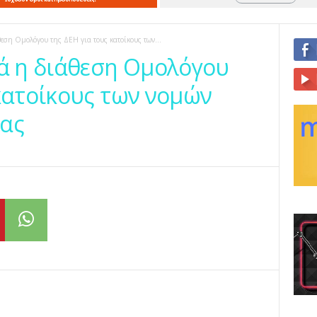
εση Ομολόγου της ΔΕΗ για τους κατοίκους των...
νά η διάθεση Ομολόγου
 κατοίκους των νομών
νας