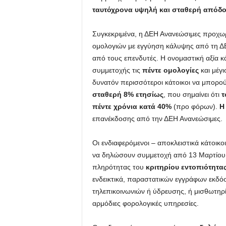
ταυτόχρονα υψηλή και σταθερή απόδ
Συγκεκριμένα, η ΔΕΗ Ανανεώσιμες προχω
ομολογιών με εγγύηση κάλυψης από τη Δ
από τους επενδυτές. Η ονομαστική αξία κ
συμμετοχής τις
πέντε ομολογίες
και μέγι
δυνατόν περισσότεροι κάτοικοι να μπορο
σταθερή 8% ετησίως
, που σημαίνει ότι
τ
πέντε χρόνια κατά 40%
(προ φόρων).
Η
επανέκδοσης από την ΔΕΗ Ανανεώσιμες.
Οι ενδιαφερόμενοι – αποκλειστικά κάτοικο
να δηλώσουν συμμετοχή από 13 Μαρτίου 
πληρότητας του
κριτηρίου εντοπιότητα
ενδεικτικά, παραστατικών εγγράφων εκδό
τηλεπικοινωνιών ή ύδρευσης, ή μισθωτηρίο
αρμόδιες φορολογικές υπηρεσίες.