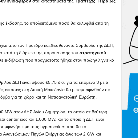
υν ενδιαφέρον
στα καταστήματα της
Τράπεζας Πειραιώς
ης έκδοσης, το υπολειπόμενο ποσό θα καλυφθεί από τη
ικά από τον Πρόεδρο και Διευθύνοντα Σύμβουλο της ΔΕΗ,
ο κατά τη διάρκεια της παρουσίασης του
στρατηγικού
 σε εκδήλωση που πραγματοποιήθηκε στον πρώην λιγνιτικό
μίλου ΔΕΗ είναι ύψους €5,75 δισ. για τα επόμενα 3 με 5
ικές εκτάσεις στη Δυτική Μακεδονία θα μεταμορφωθούν σε
 κόμβο για τη χώρα και τη Νοτιοανατολική Ευρώπη.
300 MW στον ΑΗΣ Αγίου Δημητρίου, το οποίο σε δεύτερη
ata center έως και 1.000 ΜW, και το οποίο η ΔΕΗ είναι
ς συμφωνήσει με τους hyperscalers που θα το
γα Ανανεώσιμων Πηγών Ενέργειας άνω των 2 GW και