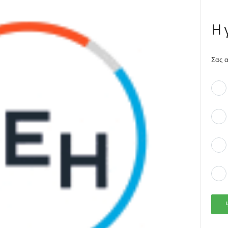
Η 
Σας α