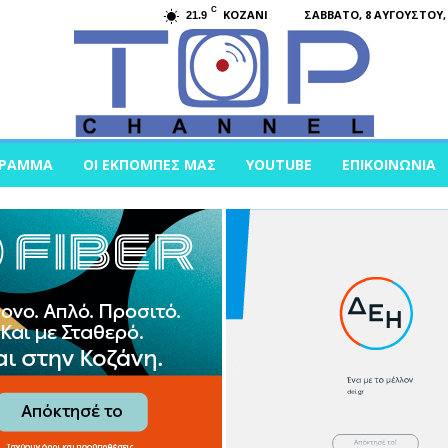
C
KOZANI
ΣΆΒΒΑΤΟ, 8 ΑΥΓΟΎΣΤΟΥ, 
21.9
ΓΡΑΜΜΑ
ΟΙ ΕΚΠΟΜΠΈΣ ΜΑΣ
YOUTUBE
ΕΠΙΚΟΙΝΩΝΊΑ