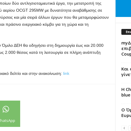
οίων δύο αντλησιοταμιευτικά έργα, την μετατροπή της
ού αερίου OCGT 295MW με δυνατότητα αναβάθμισης σε
ρσεις και μία σειρά άλλων έργων που θα μεταμορφώσουν
και πράσινο ενεργειακό κόμβο για τη χώρα και τη
Επ
myΔ
Όμιλο ΔΕΗ θα οδηγήσει στη δημιουργία έως και 20.000
επι
ως 2.000 θέσεις κατά τη λειτουργία σε πλήρη ανάπτυξη
Cou
Και 
ακό δελτίο και στην ανακοίνωση:
link
γίνε
Η Ch
blue
Ο Ό
Ευρ
hatsApp