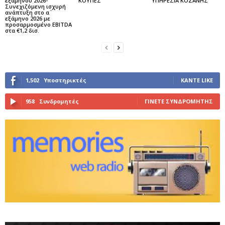
εξαμήνου 2026-
ΚΟΥΠΕΣ
ΥΠΗΡΕΣΙΑ ΚΟΖΑΝΗΣ
Συνεχιζόμενη ισχυρή
ανάπτυξη στο α΄
εξάμηνο 2026 με
προσαρμοσμένο EBITDA
στα €1,2 δισ.
1,502
Υποστηρικτές
ΚΆΝΤΕ LIKE
958
Συνδρομητές
ΓΊΝΕΤΕ ΣΥΝΔΡΟΜΗΤΉΣ