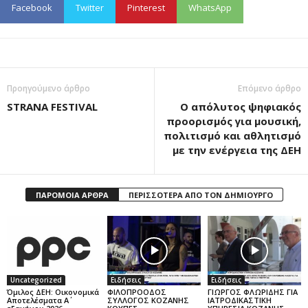
Facebook
Twitter
Pinterest
WhatsApp
Προηγούμενο άρθρο
Επόμενο άρθρο
STRANA FESTIVAL
Ο απόλυτος ψηφιακός
προορισμός για μουσική,
πολιτισμό και αθλητισμό
με την ενέργεια της ΔΕΗ
ΠΑΡΟΜΟΙΑ ΑΡΘΡΑ
ΠΕΡΙΣΣΟΤΕΡΑ ΑΠΟ ΤΟΝ ΔΗΜΙΟΥΡΓΟ
Uncategorized
Ειδήσεις
Ειδήσεις
Όμιλος ΔΕΗ: Οικονομικά
ΦΙΛΟΠΡΟΟΔΟΣ
ΓΙΩΡΓΟΣ ΦΛΩΡΙΔΗΣ ΓΙΑ
Αποτελέσματα Α΄
ΣΥΛΛΟΓΟΣ ΚΟΖΑΝΗΣ
ΙΑΤΡΟΔΙΚΑΣΤΙΚΗ