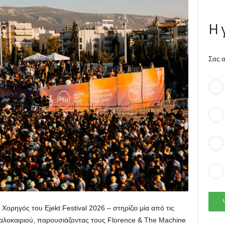
Η 
Σας α
Χορηγός του Ejekt Festival 2026 – στηρίζει μία από τις
καλοκαιριού, παρουσιάζοντας τους Florence & The Machine