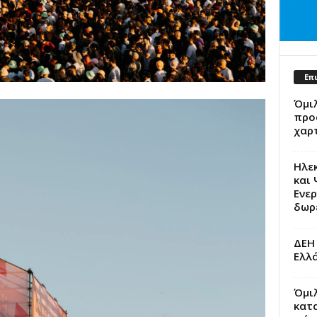
Επ
Όμι
προσ
χαρ
Ηλε
και 
Ενερ
δωρε
ΔΕΗ 
Ελλά
Όμιλ
κατ