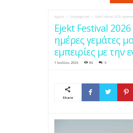
η
ς
Αρχική
Uncategorized
Ejekt Festival 2026 powere
Ejekt Festival 20
ημέρες γεμάτες μο
εμπειρίες με την 
1 Ιουλίου, 2026
86
0
Share