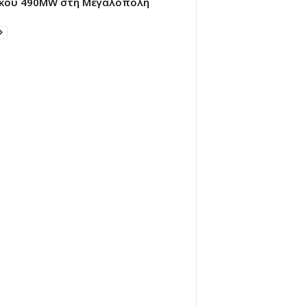
κου 490MW στη Μεγαλόπολη