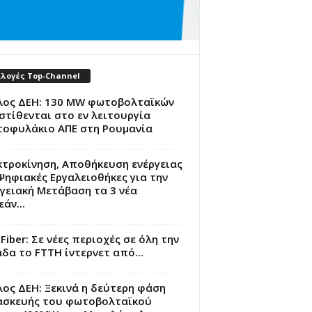
ιλογές Top-Channel
λος ΔΕΗ: 130 MW φωτοβολταϊκών
τίθενται στο εν λειτουργία
τοφυλάκιο ΑΠΕ στη Ρουμανία
κτροκίνηση, Αποθήκευση ενέργειας
Ψηφιακές Εργαλειοθήκες για την
γειακή Μετάβαση τα 3 νέα
άν...
Fiber: Σε νέες περιοχές σε όλη την
δα το FTTH ίντερνετ από...
ος ΔΕΗ: Ξεκινά η δεύτερη φάση
ασκευής του φωτοβολταϊκού