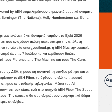
powered by ΔΕΗ συμπληρώνουν σημαντικά μουσικά ονόματα,
 Berninger (The National), Holly Humberstone και Elena
ής μας ενώνει» δίνει δυναμικό παρών στο Ejekt 2026
εις που ενισχύουν ακόμη περισσότερο την απόλυτη
ό το νέο site energyoutloud.gr, η ΔΕΗ δίνει την ευκαιρία
ισμό έως τις 7 Ιουλίου και να κερδίσουν διπλές
ά τους Florence and The Machine και τους The Cure.
ed by ΔΕΗ, η μουσική συναντά τη συνδεσιμότητα και οι
ωρίσουν το ΔΕΗ Fiber, το άφθονο, απλό και προσιτό
ς υπηρεσίες σταθερής τηλεφωνίας. Μέσω του AI
ν» σε rock stars, ενώ στο παιχνίδι ΔΕΗ Fiber The Speed
τους. Την εμπειρία θα συμπληρώσουν αναμνηστικά δώρα
ερες εκπλήξεις.