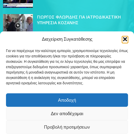
ΓΙΩΡΓΟΣ ΦΛΩΡΙΔΗΣ ΓΙΑ ΙΑΤΡΟΔΙΚΑΣΤΙΚΗ
ΥΠΗΡΕΣΙΑ ΚΟΖΑΝΗΣ
Διαχείριση Συγκατάθεσης
Για να παρέχουμε την καλύτερη εμπειρία, χρησιμοποιούμε τεχνολογίες όπως
cookies για την αποθήκευση ή/και την πρόσβαση σε πληροφορίες
ΔΗΜΟΦΙΛΗ ΚΑΤΗΓΟΡΙΑ
συσκευών. Η συγκατάθεση για τις εν λόγω τεχνολογίες θα μας επιτρέψει να
4438
επεξεργαστούμε δεδομένα προσωπικού χαρακτήρα, όπως συμπεριφορά
Ειδήσεις
περιήγησης ή μοναδικά αναγνωριστικά σε αυτόν τον ιστότοπο. Η μη
509
Εκπομπές
συγκατάθεση ή η ανάκληση της συγκατάθεσης, μπορεί να επηρεάσει
αρνητικά ορισμένες λειτουργίες και δυνατότητες.
218
Τοπικά
12
Συνεντεύξεις
Αποδοχή
7
Τηλεόραση
Δεν αποδέχομαι
Προβολή προτιμήσεων
Επικοινωνία
Πολιτική Cookies (ΕΕ)