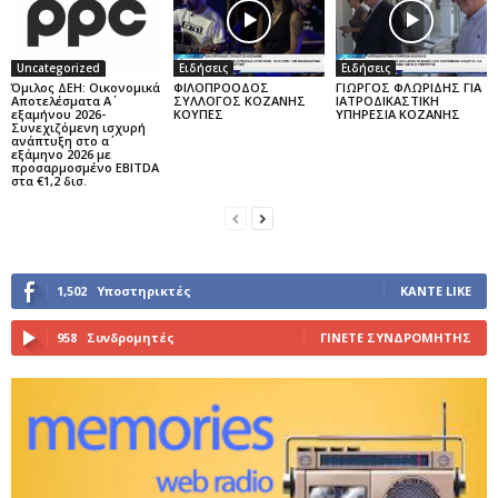
Uncategorized
Ειδήσεις
Ειδήσεις
Όμιλος ΔΕΗ: Οικονομικά
ΦΙΛΟΠΡΟΟΔΟΣ
ΓΙΩΡΓΟΣ ΦΛΩΡΙΔΗΣ ΓΙΑ
Αποτελέσματα Α΄
ΣΥΛΛΟΓΟΣ ΚΟΖΑΝΗΣ
ΙΑΤΡΟΔΙΚΑΣΤΙΚΗ
εξαμήνου 2026-
ΚΟΥΠΕΣ
ΥΠΗΡΕΣΙΑ ΚΟΖΑΝΗΣ
Συνεχιζόμενη ισχυρή
ανάπτυξη στο α΄
εξάμηνο 2026 με
προσαρμοσμένο EBITDA
στα €1,2 δισ.
1,502
Υποστηρικτές
ΚΆΝΤΕ LIKE
958
Συνδρομητές
ΓΊΝΕΤΕ ΣΥΝΔΡΟΜΗΤΉΣ