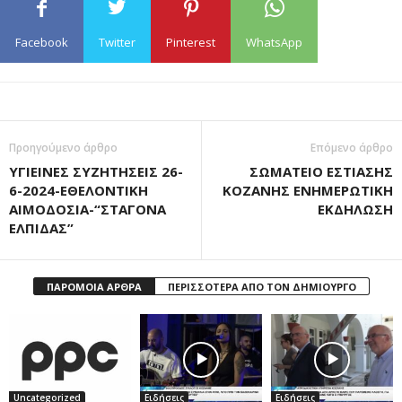
Facebook
Twitter
Pinterest
WhatsApp
Προηγούμενο άρθρο
Επόμενο άρθρο
ΥΓΙΕΙΝΕΣ ΣΥΖΗΤΗΣΕΙΣ 26-
ΣΩΜΑΤΕΙΟ ΕΣΤΙΑΣΗΣ
6-2024-ΕΘΕΛΟΝΤΙΚΗ
ΚΟΖΑΝΗΣ ΕΝΗΜΕΡΩΤΙΚΗ
ΑΙΜΟΔΟΣΙΑ-“ΣΤΑΓΟΝΑ
ΕΚΔΗΛΩΣΗ
ΕΛΠΙΔΑΣ”
ΠΑΡΟΜΟΙΑ ΑΡΘΡΑ
ΠΕΡΙΣΣΟΤΕΡΑ ΑΠΟ ΤΟΝ ΔΗΜΙΟΥΡΓΟ
Uncategorized
Ειδήσεις
Ειδήσεις