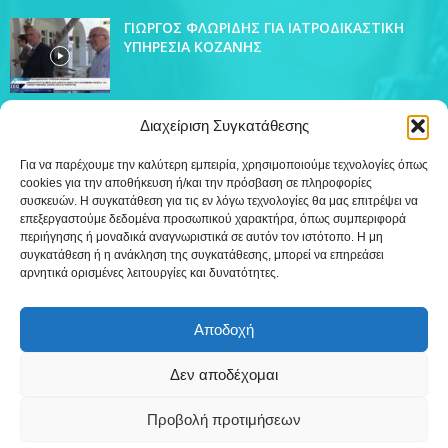
ΓΙΩΡΓΟΣ ΦΛΩΡΙΔΗΣ ΓΙΑ ΙΑΤΡΟΔΙΚΑΣΤΙΚΗ
ΥΠΗΡΕΣΙΑ ΚΟΖΑΝΗΣ
Διαχείριση Συγκατάθεσης
ΔΗΜΟΦΙΛΗ ΚΑΤΗΓΟΡΙΑ
Για να παρέχουμε την καλύτερη εμπειρία, χρησιμοποιούμε τεχνολογίες όπως
cookies για την αποθήκευση ή/και την πρόσβαση σε πληροφορίες
4438
Ειδήσεις
συσκευών. Η συγκατάθεση για τις εν λόγω τεχνολογίες θα μας επιτρέψει να
επεξεργαστούμε δεδομένα προσωπικού χαρακτήρα, όπως συμπεριφορά
509
Εκπομπές
περιήγησης ή μοναδικά αναγνωριστικά σε αυτόν τον ιστότοπο. Η μη
218
συγκατάθεση ή η ανάκληση της συγκατάθεσης, μπορεί να επηρεάσει
Τοπικά
αρνητικά ορισμένες λειτουργίες και δυνατότητες.
12
Συνεντεύξεις
7
Τηλεόραση
Αποδοχή
Δεν αποδέχομαι
Επικοινωνία
Πολιτική Cookies (ΕΕ)
Προβολή προτιμήσεων
©
Δημιουργία WebTerior.gr