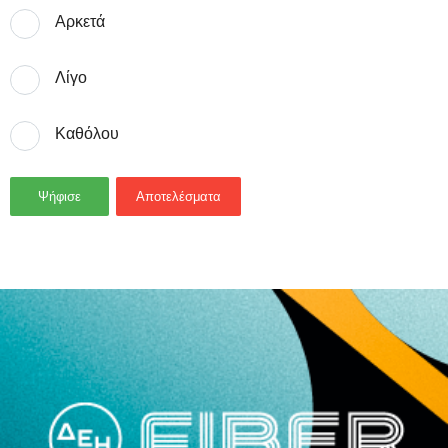
Αρκετά
Λίγο
Καθόλου
Ψήφισε
Αποτελέσματα
- Advertisement -