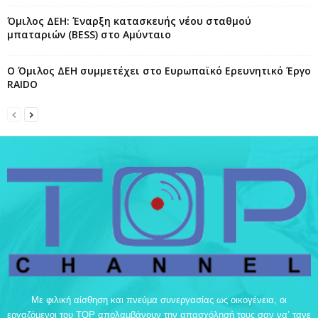
Όμιλος ΔΕΗ: Έναρξη κατασκευής νέου σταθμού
μπαταριών (BESS) στο Αμύνταιο
Ο Όμιλος ΔΕΗ συμμετέχει στο Ευρωπαϊκό Ερευνητικό Έργο
RAIDO
Με φιλική αίσθηση και πνεύμα συνεργασίας ως οικογένεια, οι
εργαζόμενοι του TOP απολαμβάνουν την απασχόλησή τους σαν να’ τανε