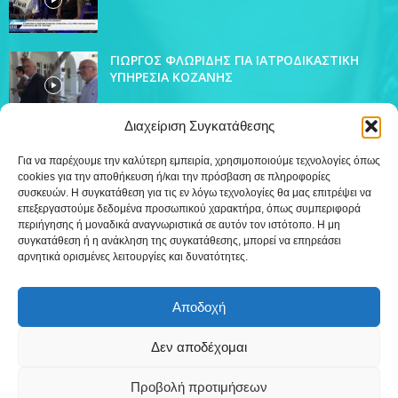
ΓΙΩΡΓΟΣ ΦΛΩΡΙΔΗΣ ΓΙΑ ΙΑΤΡΟΔΙΚΑΣΤΙΚΗ
ΥΠΗΡΕΣΙΑ ΚΟΖΑΝΗΣ
Διαχείριση Συγκατάθεσης
Για να παρέχουμε την καλύτερη εμπειρία, χρησιμοποιούμε τεχνολογίες όπως
cookies για την αποθήκευση ή/και την πρόσβαση σε πληροφορίες
ΔΗΜΟΦΙΛΗ ΚΑΤΗΓΟΡΙΑ
συσκευών. Η συγκατάθεση για τις εν λόγω τεχνολογίες θα μας επιτρέψει να
4438
επεξεργαστούμε δεδομένα προσωπικού χαρακτήρα, όπως συμπεριφορά
Ειδήσεις
περιήγησης ή μοναδικά αναγνωριστικά σε αυτόν τον ιστότοπο. Η μη
509
Εκπομπές
συγκατάθεση ή η ανάκληση της συγκατάθεσης, μπορεί να επηρεάσει
αρνητικά ορισμένες λειτουργίες και δυνατότητες.
218
Τοπικά
12
Συνεντεύξεις
Αποδοχή
7
Τηλεόραση
Δεν αποδέχομαι
Προβολή προτιμήσεων