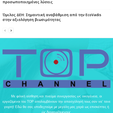
προσωποποιημένες λύσεις
Όμιλος ΔΕΗ: Σημαντική αναβάθμιση από την EcoVadis
στην αξιολόγηση βιωσιμότητας
Με φιλική αίσθηση και πνεύμα συνεργασίας ως οικογένεια, οι
εργαζόμενοι του TOP απολαμβάνουν την απασχόλησή τους σαν να’ τανε
γιορτή! Εδώ θα σας υποδεχτούμε με μεγάλη μας χαρά ως επισκέπτες ή
ώς διαφημιζόμενους.