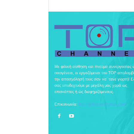
Με φιλική αίσθηση και πνεύμα συνεργασίας 
οικογένεια, οι εργαζόμενοι του TOP απολαμ
την απασχόλησή τους σαν να’ τανε γιορτή! 
σας υποδεχτούμε με μεγάλη μας χαρά ως
επισκέπτες ή ώς διαφημιζόμενους.
Επικοινωνία:
topchankozani@gmail.com