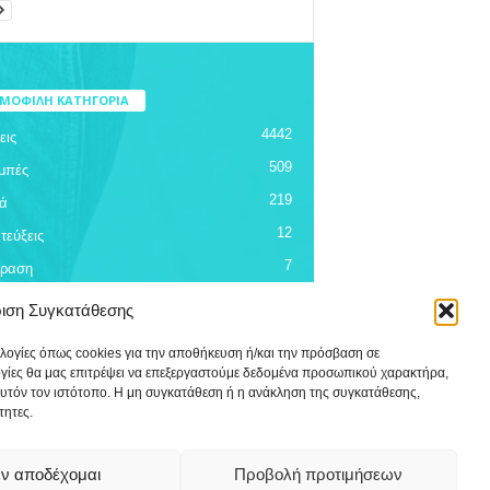
ΜΟΦΙΛΗ ΚΑΤΗΓΟΡΙΑ
4442
εις
509
μπές
219
ά
12
τεύξεις
7
όραση
ριση Συγκατάθεσης
ολογίες όπως cookies για την αποθήκευση ή/και την πρόσβαση σε
ογίες θα μας επιτρέψει να επεξεργαστούμε δεδομένα προσωπικού χαρακτήρα,
υτόν τον ιστότοπο. Η μη συγκατάθεση ή η ανάκληση της συγκατάθεσης,
τητες.
ν αποδέχομαι
Προβολή προτιμήσεων