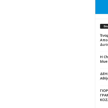
Επ
Ένα
Αποθ
Δυτ
Η Ch
blue
ΔΕΗ
Αθή
ΓΙΟ
ΓΡΑ
ΚΟΖ