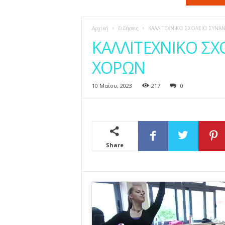
η
ς
Αρχική
Ειδήσεις
ΚΑΛΛΙΤΕΧΝΙΚΟ ΣΧΟΛΕΙΟ ΣΥΝ
ΚΑΛΛΙΤΕΧΝΙΚΟ Σ
ΧΟΡΩΝ
10 Μαΐου, 2023
217
0
Share