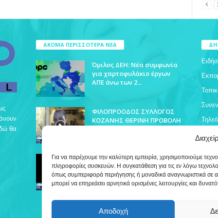
ΑΚΟΜΑ ΠΕΡΙΣΣΟΤΕΡΑ ΝΕΑ
ΔΗ
Ειδήσ
Όμιλος ΔΕΗ: Νέα συμφωνία
για χαρτοφυλάκιο έργων
Εκπο
ΑΠΕ άνω των 2...
Τοπικ
Συνεν
ως
ΦΙΛΟΠΡΟΟΔΟΣ ΣΥΛΛΟΓΟΣ
βάνουν
ΚΟΖΑΝΗΣ ΘΕΡΙΝΗ ΠΡΟΒΟΛΗ
Τηλε
Εδώ θα
Διαχεί
ΔΡΥΟΒΟΥΝΟ ΠΟΛΙΤΙΣΤΙΚΕΣ
Για να παρέχουμε την καλύτερη εμπειρία, χρησιμοποιούμε τεχν
ΕΚΔΗΛΩΣΕΙΣ
πληροφορίες συσκευών. Η συγκατάθεση για τις εν λόγω τεχνολ
όπως συμπεριφορά περιήγησης ή μοναδικά αναγνωριστικά σε α
μπορεί να επηρεάσει αρνητικά ορισμένες λειτουργίες και δυνατό
Αποδοχή
Δε