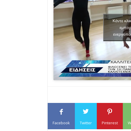
Κάντε κλι
εμπορ
ενεργοπο
Facebook
Twitter
Pinterest
W