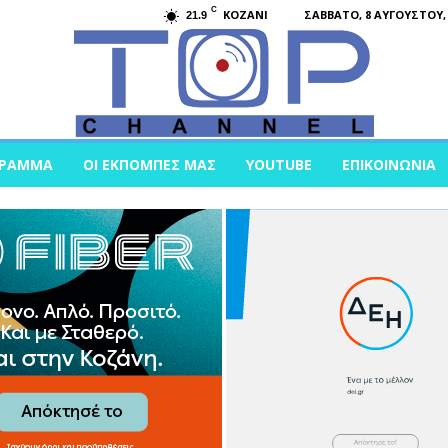
C
KOZANI
ΣΆΒΒΑΤΟ, 8 ΑΥΓΟΎΣΤΟΥ, 
21.9
ΓΡΑΜΜΑ
ΟΙ ΕΚΠΟΜΠΈΣ ΜΑΣ
YOUTUBE
ΕΠΙΚΟΙΝΩΝΊΑ