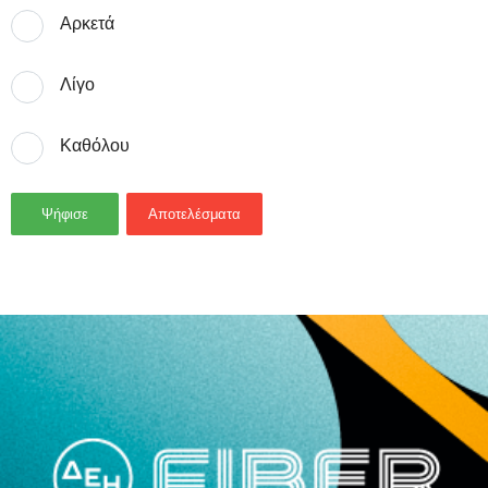
Αρκετά
Λίγο
Καθόλου
Ψήφισε
Αποτελέσματα
- Advertisement -