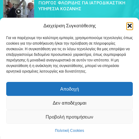
ΓΙΩΡΓΟΣ ΦΛΩΡΙΔΗΣ ΓΙΑ ΙΑΤΡΟΔΙΚΑΣΤΙΚΗ
ΥΠΗΡΕΣΙΑ ΚΟΖΑΝΗΣ
Διαχείριση Συγκατάθεσης
Για να παρέχουμε την καλύτερη εμπειρία, χρησιμοποιούμε τεχνολογίες όπως
cookies για την αποθήκευση ή/και την πρόσβαση σε πληροφορίες
ΔΗΜΟΦΙΛΗ ΚΑΤΗΓΟΡΙΑ
συσκευών. Η συγκατάθεση για τις εν λόγω τεχνολογίες θα μας επιτρέψει να
4438
επεξεργαστούμε δεδομένα προσωπικού χαρακτήρα, όπως συμπεριφορά
Ειδήσεις
περιήγησης ή μοναδικά αναγνωριστικά σε αυτόν τον ιστότοπο. Η μη
509
Εκπομπές
συγκατάθεση ή η ανάκληση της συγκατάθεσης, μπορεί να επηρεάσει
αρνητικά ορισμένες λειτουργίες και δυνατότητες.
218
Τοπικά
12
Συνεντεύξεις
Αποδοχή
7
Τηλεόραση
Δεν αποδέχομαι
Προβολή προτιμήσεων
Επικοινωνία
Πολιτική Cookies (ΕΕ)
Πολιτική Cookies
©
Δημιουργία WebTerior.gr