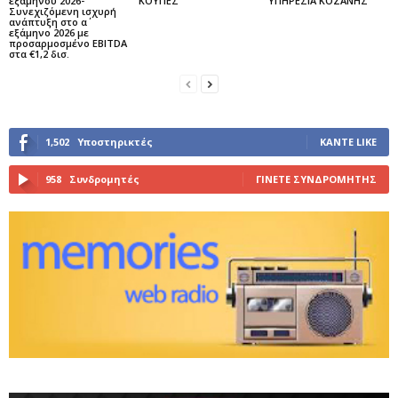
εξαμήνου 2026-
ΚΟΥΠΕΣ
ΥΠΗΡΕΣΙΑ ΚΟΖΑΝΗΣ
Συνεχιζόμενη ισχυρή
ανάπτυξη στο α΄
εξάμηνο 2026 με
προσαρμοσμένο EBITDA
στα €1,2 δισ.
1,502
Υποστηρικτές
ΚΆΝΤΕ LIKE
958
Συνδρομητές
ΓΊΝΕΤΕ ΣΥΝΔΡΟΜΗΤΉΣ