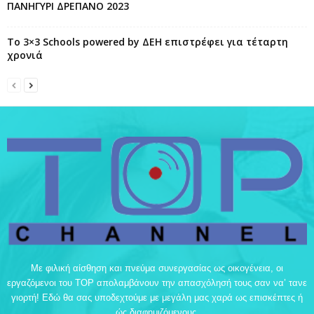
ΠΑΝΗΓΥΡΙ ΔΡΕΠΑΝΟ 2023
Το 3×3 Schools powered by ΔΕΗ επιστρέφει για τέταρτη
χρονιά
Με φιλική αίσθηση και πνεύμα συνεργασίας ως οικογένεια, οι
εργαζόμενοι του TOP απολαμβάνουν την απασχόλησή τους σαν να’ τανε
γιορτή! Εδώ θα σας υποδεχτούμε με μεγάλη μας χαρά ως επισκέπτες ή
ώς διαφημιζόμενους.